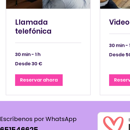
Llamada
Vide
telefónica
30 min - 
Desde
30 min - 1 h
Desde 5
50
euros
Desde
Desde 30 €
30
euros
Reservar ahora
Reser
Escríbenos por WhatsApp
651546625